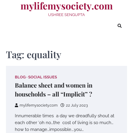
mylifemysociety.com
Skip
to
USHREE SENGUPTA
content
Tag:
equality
BLOG
SOCIAL ISSUES
Balance sheet and women in
households – all “Implicit” ?
mylifemysociety.com
22 July 2023
Innumerable times a day we dreadfully shout at
each other ‘oh no…the cost of living is so much…
how to manage…impossible….you…