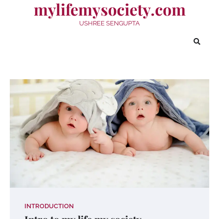
mylifemysociety.com
Skip
to
USHREE SENGUPTA
content
INTRODUCTION