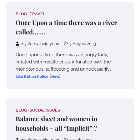
BLOG
TRAVEL
Once Upon a time there was a river
called…….
mylifemysociety.com
3 August 2023
Once upon a time there was an angry lady,
irritated with midlife crisis, infuriated with the
monotonous, suffocating and unnecessarily…
Like Button Notice
(
view
)
BLOG
SOCIAL ISSUES
Balance sheet and women in
households – all “Implicit” ?
mylifemysociety.com
22 July 2023