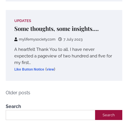
UPDATES
Some thoughts, some insights….
mylifemysociety.com
7 July 2023
A heartfelt Thank You to all. I have never
expected a pageview of two hundred and five for
my first…
Like Button Notice
(
view
)
Posts
Older posts
navigation
Search
Search