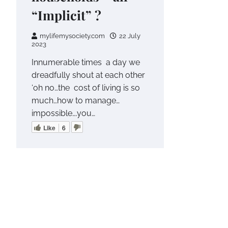
“Implicit” ?
mylifemysociety.com
22 July
2023
Innumerable times a day we
dreadfully shout at each other
‘oh no…the cost of living is so
much…how to manage…
impossible….you…
Like
6