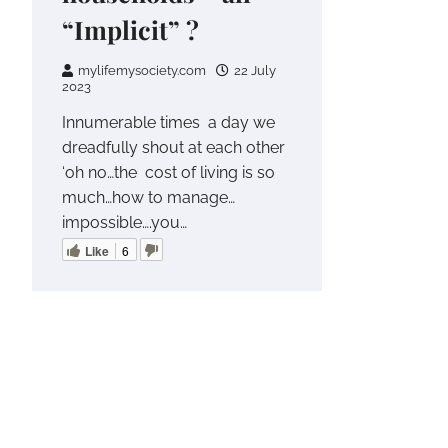
“Implicit” ?
mylifemysociety.com
22 July
2023
Innumerable times a day we
dreadfully shout at each other
‘oh no…the cost of living is so
much…how to manage…
impossible….you…
Like
6