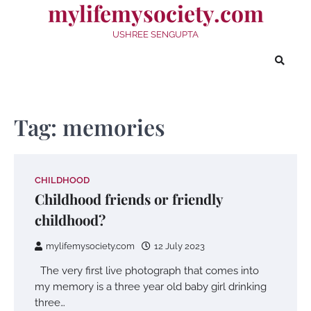
mylifemysociety.com
Skip
to
USHREE SENGUPTA
content
Tag:
memories
CHILDHOOD
Childhood friends or friendly
childhood?
mylifemysociety.com
12 July 2023
The very first live photograph that comes into
my memory is a three year old baby girl drinking
three…