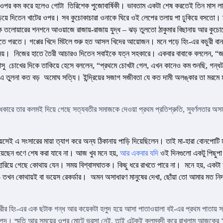
ের ওপর কম করে হলেও গোটা তিরিশেক পুজোবার্ষিকী। ভাবতাম একটা শেষ করতেই তিন মাস ল
়িয়ে দিতেন খাটের ওপর। সব কুচোকাচারা ওনাকে ঘিরে ওই লেপের তলায় পা ঢুকিয়ে বসতো।
কঝকে তলোয়ারের শনশনে আওয়াজে রাজায়-রাজায় যুদ্ধ – ঝড় তুলতো ঠাকুমার বিছানায় আর কুচো
ে পরতে। গপ্পের খিদে মিটলে শুরু হত আসল খিদের আয়োজন। মনে পড়ে হিং-এর কচুরী বা
লবার নয়। নিজের হাতে তৈরী আচারও দিতেন সবাইকে যত্ন সহকারে। একবার বাবাকে বললেন, “জ
জ্ঞাসু চোখের দিকে তাকিয়ে হেসে বললেন, “প্রথমে চোখটা গেল, এখন কানেও কম শুনছি, গন্ধ
াবি এ তুলনা কত বড় অমোঘ সত্যি। ইন্দ্রিয়ের সজাগ সজীবতা যে কত দামী অলঙ্কার তা মরমে 
ারে তার কলমই দিয়ে গেছে সত্যবতীর সমাজকে দেওয়া প্রথম প্রতিশ্রুতি, সুবর্ণলতার অসম
বয়সেই এ সংসারের মায়া ত্যাগ করে অন্য ঠিকানায় পাড়ি দিয়েছিলেন। তাই মা-হারা বোনপোটি 
়েছেন গুণে শেষ করা যাবে না। আজ খুব মনে হয়,
আর একবার যদি
ওই দিনগুলো একটু পিছুপা 
িয়ে গেছে কোথায় যেন। সময় বিশ্বাসঘাতক। কিছু ধরে রাখতে পারে না। মনে হয়, একটা 
 তখন কোথায়ই বা ভয়েস রেকর্ডার। অমন অসাধারণ মানুষের দেখা, ছোঁয়া তো আমার মত নিদ
রীর হিং-এর এক ছটাক গন্ধ আর কয়েকটা হলুদ হয়ে আসা পাতাওয়ালা বই-এর প্রথম পাতায় 
্পদ। স্মৃতি আর সময়ের ওপর মোটে ভরসা নেই, তাই এটুকুই কলমবন্দী করে রাখলাম আজকের