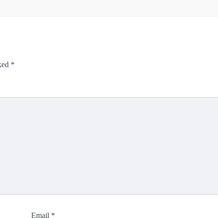
rked
*
Email
*