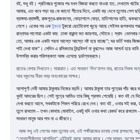
বই, শুধু বই। প্রতিবছর পুজোর পর যখন বিজয়া করতে যাওয়া হত, দেখতাম খাট
আমার, এত কবে পড়া হয় কে জানে! শীতের দিনে, একটা বড় দেখে তুলোর লেপ ছড
ব্যাঙ্গমা-ব্যাঙ্গমী, রাজপুত্র-রাজকন্যে, ঘোড়াশালে ঘোড়া, হাতিশালের হাতি, ঝ
লেপে। একের পর এক
টুকরো
টুকরো ছোটোবেলা জুড়ে আছে সেইসব রূপকথার পরত
রান্নাঘর লাগোয়া একটা কাচ ঢাকা বারান্দা মত জায়গায়, স্টোভে। স্বাদ ভো
তো, আমার এক একটা গয়না আস্তে আস্তে নষ্ট হয়ে যাচ্ছে”; ঘর ভর্তি সবার জি
পাই দেখা যাক”। সেদিন এ রসিকতার বিন্দুবিসর্গ না বুঝলেও আজ আশ্চর্য হয়ে ভ
উপলব্ধি করার পরিপক্কতা আজ এসেছে দুর্ভাগ্যক্রমে।
রাতের বেলায় লিখতেন। সারারাত। এত সাধারণ ‘দিন’যাপন যার, রাতের নিকষ অন্ধক
আর বকুলের নীরব নম্র অহংকারের সাক্ষর।
আশাপূর্ণা দেবী আমার ঠাকুমার নিজের বড়দি। আমার ঠাকুমা তার পুত্রের পাঁচ বছর 
খুবই আদরের ছিল। সেই সুত্রে আমিও তার কিছু প্রসাদ পেয়েছি। কত বই যে দিয
দেখা করতে আসে, সবকটাকে শিকল পরিয়ে রেখে দেব। কত বই , ওনার সই করা, হার
তুলে রাখতাম – তখন কোথায় মোবাইল, একটু যদি ওনার কথা রেকর্ড করে রাখতাম –
সাধারণ মানুষ আর পাব না এ জীবনে।
আজ শুধু ওই লেপের নরম তুলোর ওম, ওই পক্ষীরাজের ডানায় লেখা গল্পগুলো, কচু
“স্নেহাশীর্বাদসহ আশাদিদা” এইটুকুই আছে আমার কাছে। শেষ সম্বল, অশেষ সম