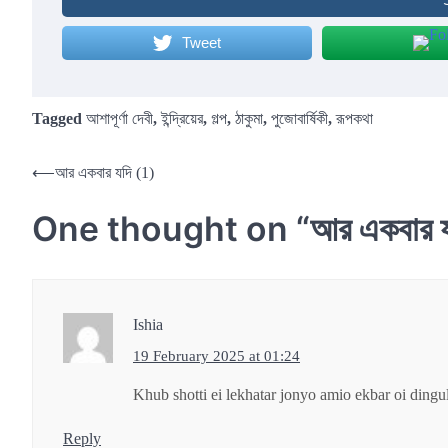
Tweet
Tagged
আশাপূর্ণা দেবী
,
ইন্দ্রিয়ের
,
গল্প
,
ঠাকুমা
,
পুজোবার্ষিকী
,
রূপকথা
Post
⟵
আর একবার যদি (1)
navigation
One thought on “
আর একবার য
Ishia
19 February 2025 at 01:24
Khub shotti ei lekhatar jonyo amio ekbar oi ding
Reply