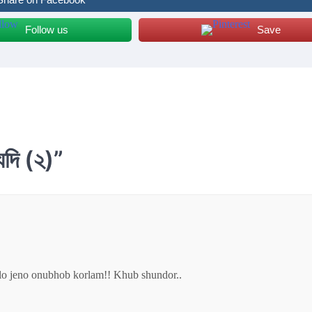
Follow us
Save
দি (২)
”
ulo jeno onubhob korlam!! Khub shundor..